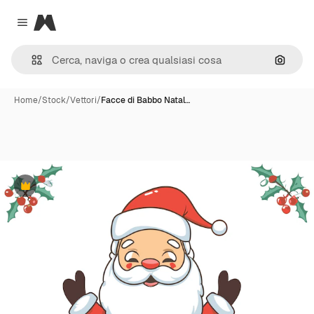
Magnific
Close menu
Cerca 
Home
/
Stock
/
Vettori
/
Facce di Babbo Natal…
Premium