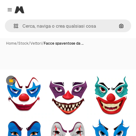
Magnific
Close menu
Cerca 
Home
/
Stock
/
Vettori
/
Facce spaventose da …
Premium