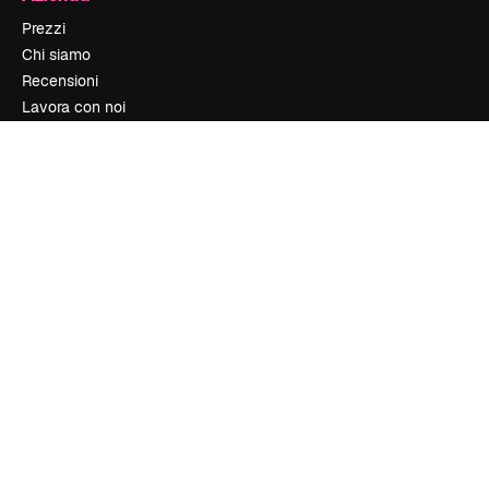
Prezzi
Chi siamo
Recensioni
Lavora con noi
Cerca tendenze
Blog
Eventi
Slidesgo
Vendi i tuoi contenuti
Sala stampa
Cerchi magnific.ai
Contattaci
Assistenza clienti
Instagram
YouTube
LinkedIn
TikTok