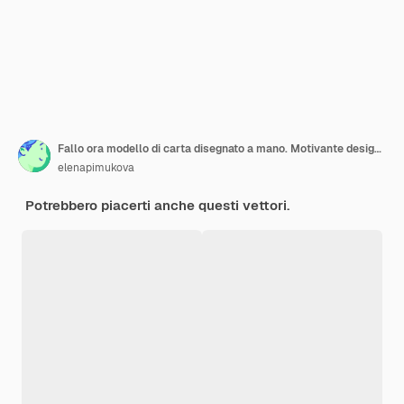
Fallo ora modello di carta disegnato a mano. Motivante design da cartolina. Razzo e spazio con scritte
elenapimukova
Potrebbero piacerti anche questi vettori.