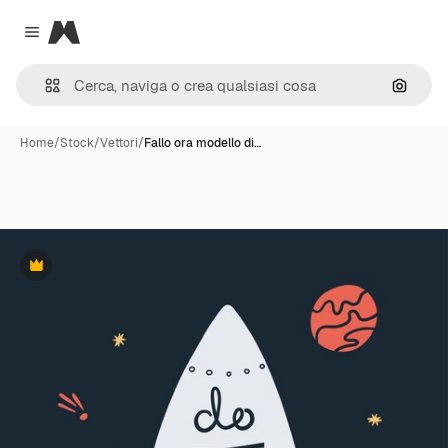
Magnific
Close menu
Cerca 
Home
/
Stock
/
Vettori
/
Fallo ora modello di…
Premium