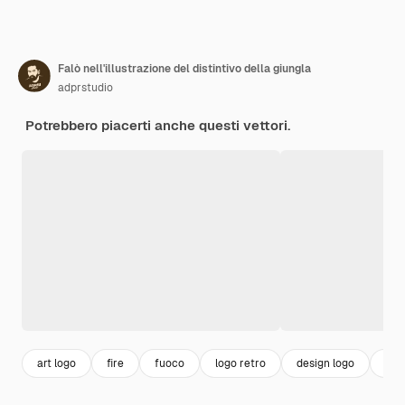
Falò nell'illustrazione del distintivo della giungla
adprstudio
Potrebbero piacerti anche questi vettori.
art logo
fire
fuoco
logo retro
design logo
des