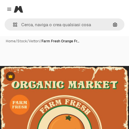
Magnific
Close menu
Cerca 
Home
/
Stock
/
Vettori
/
Farm Fresh Orange Fr…
Premium