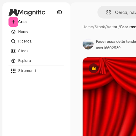
Crea
Home
/
Stock
/
Vettori
/
Fase ross
Home
Ricerca
Fase rossa delle tende 
user16602539
Stock
Esplora
Strumenti
Premium