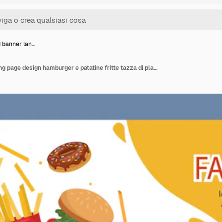
d banner lan…
Fast food banner landing page design hamburger e patatine fritte tazza di plastica di soda menu di caffè e