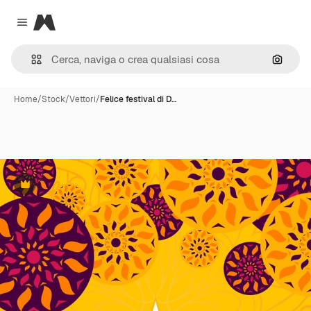
Magnific
Close menu
Cerca 
Home
/
Stock
/
Vettori
/
Felice festival di D…
Premium