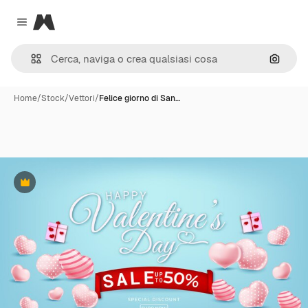
Magnific
Close menu
Cerca 
Home
/
Stock
/
Vettori
/
Felice giorno di San…
Premium