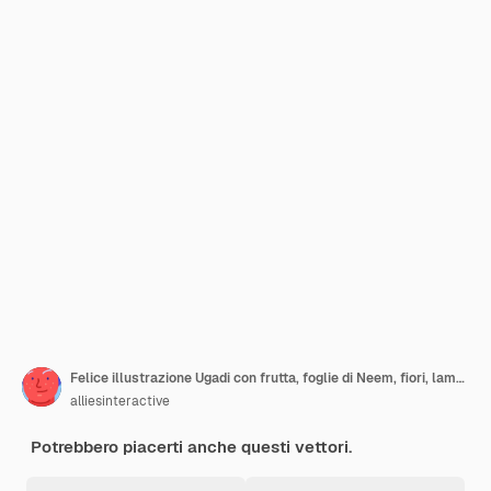
Felice illustrazione Ugadi con frutta, foglie di Neem, fiori, lampada a olio illuminata, ciotola di sale e ghirlanda di fiori
alliesinteractive
Potrebbero piacerti anche questi vettori.