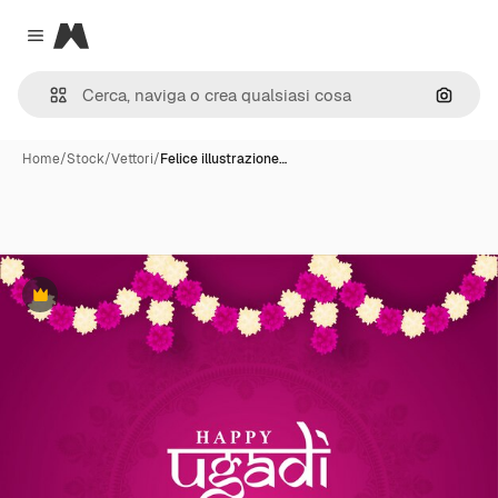
Magnific
Close menu
Cerca 
Home
/
Stock
/
Vettori
/
Felice illustrazione…
Premium