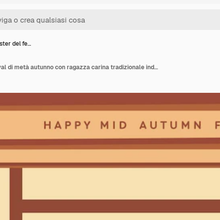
ster del fe…
Felice poster del festival di metà autunno con ragazza carina tradizionale indossa hanbok e mooncake