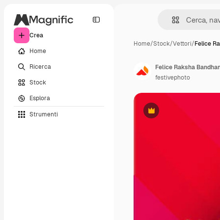
Crea
Home
/
Stock
/
Vettori
/
Felice R
Home
Ricerca
Felice Raksha Bandha
festivephoto
Stock
Esplora
Strumenti
Premium