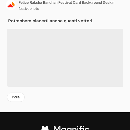
Felice Raksha Bandhan Festival Card Background Design
festivephoto
Potrebbero piacerti anche questi vettori.
india