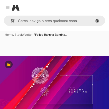
Magnific
Close menu
Cerca 
Home
/
Stock
/
Vettori
/
Felice Raksha Bandha…
Premium