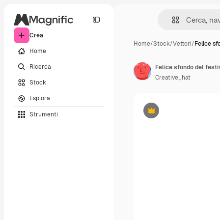
Crea
Home
/
Stock
/
Vettori
/
Felice sf
Home
Ricerca
Felice sfondo del festi
Creative_hat
Stock
Esplora
Strumenti
Premium