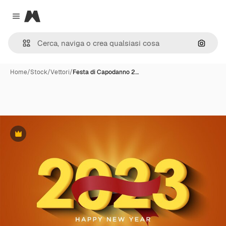
Magnific
Close menu
Cerca 
Home
/
Stock
/
Vettori
/
Festa di Capodanno 2…
Premium