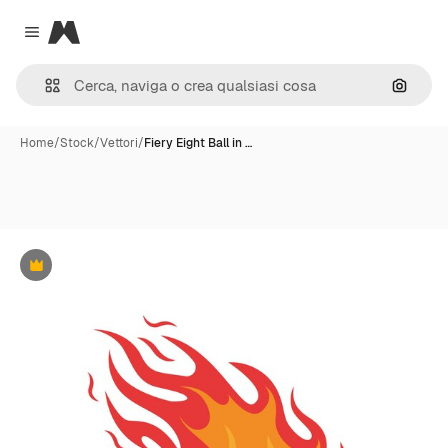
Magnific
Close menu
Cerca 
Home
/
Stock
/
Vettori
/
Fiery Eight Ball in …
Premium