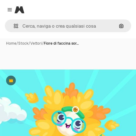
Magnific
Close menu
Cerca 
Home
/
Stock
/
Vettori
/
Fiore di faccina sor…
Premium