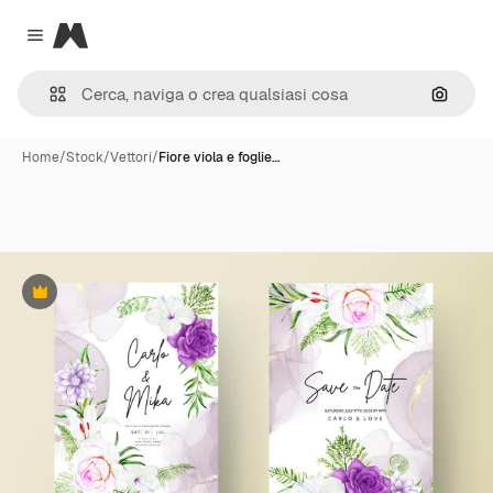
Magnific
Close menu
Cerca 
Home
/
Stock
/
Vettori
/
Fiore viola e foglie…
Premium