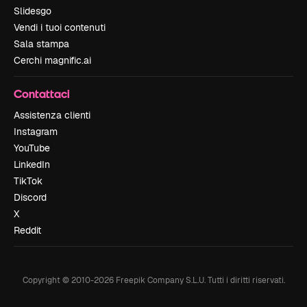
Slidesgo
Vendi i tuoi contenuti
Sala stampa
Cerchi magnific.ai
Contattaci
Assistenza clienti
Instagram
YouTube
LinkedIn
TikTok
Discord
X
Reddit
Copyright © 2010-
2026
Freepik Company S.L.U.
Tutti i diritti riservati
.