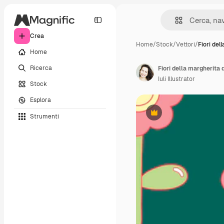
Crea
Home
/
Stock
/
Vettori
/
Fiori del
Home
Ricerca
Iuli Illustrator
Stock
Esplora
Strumenti
Premium