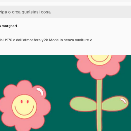
la margheri…
Fiori della margherita dal 1970 o dall'atmosfera y2k Modello senza cuciture vettoriale in stile piatto per tessuto da parati Groovy