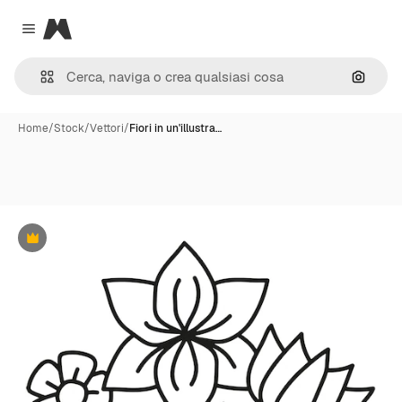
Magnific
Close menu
Cerca 
Home
/
Stock
/
Vettori
/
Fiori in un'illustra…
Premium