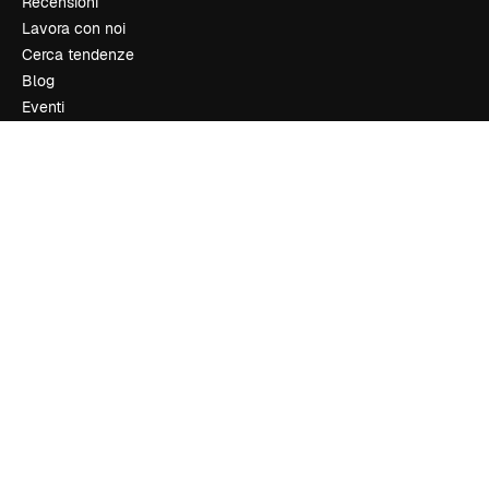
Recensioni
Lavora con noi
Cerca tendenze
Blog
Eventi
Slidesgo
Vendi i tuoi contenuti
Sala stampa
Cerchi magnific.ai
Contattaci
Assistenza clienti
Instagram
YouTube
LinkedIn
TikTok
Discord
X
Reddit