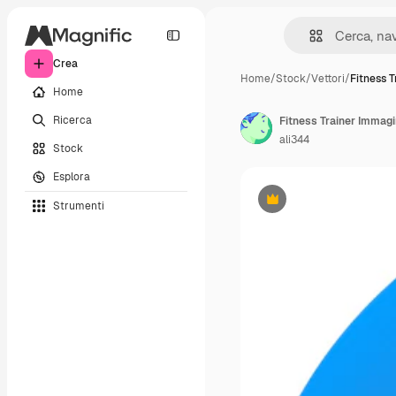
Crea
Home
/
Stock
/
Vettori
/
Fitness 
Home
Ricerca
ali344
Stock
Esplora
Strumenti
Premium