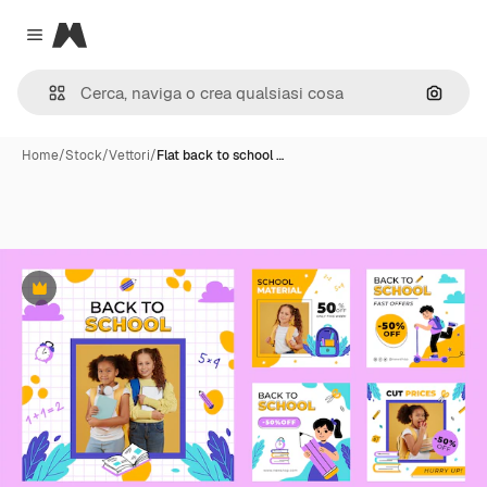
Magnific
Close menu
Cerca 
Home
/
Stock
/
Vettori
/
Flat back to school …
Premium