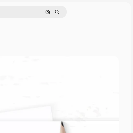
Cerca per immagine
Ricerca