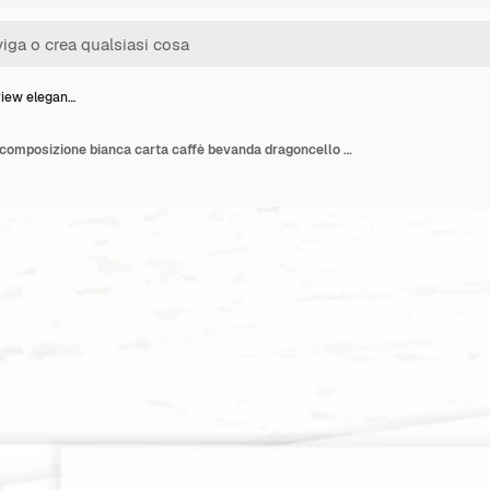
view elegan…
Flat top view elegante composizione bianca carta caffè bevanda dragoncello foglia e matita gomma su sfondo di legno.