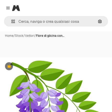
Magnific
Close menu
Cerca 
Home
/
Stock
/
Vettori
/
Flore di glicina con…
Premium