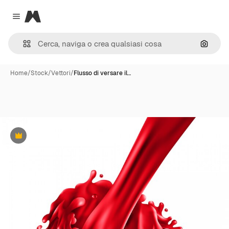
Magnific
Close menu
Cerca 
Home
/
Stock
/
Vettori
/
Flusso di versare il…
Premium