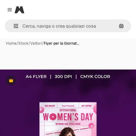
Magnific
Close menu
Cerca 
Home
/
Stock
/
Vettori
/
Flyer per la Giornat…
Premium