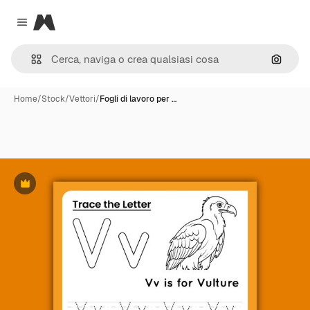
Magnific
Close menu
Cerca 
Home
/
Stock
/
Vettori
/
Fogli di lavoro per …
Premium