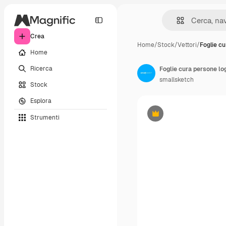
Crea
Home
/
Stock
/
Vettori
/
Foglie c
Home
Ricerca
Foglie cura persone lo
smallsketch
Stock
Esplora
Strumenti
Premium