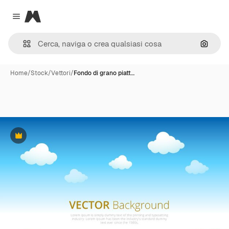
Magnific
Close menu
Cerca 
Home
/
Stock
/
Vettori
/
Fondo di grano piatt…
Premium