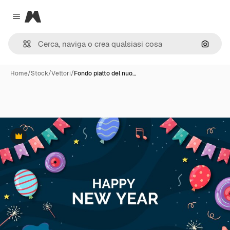
Magnific
Close menu
Cerca 
Home
/
Stock
/
Vettori
/
Fondo piatto del nuo…
Premium