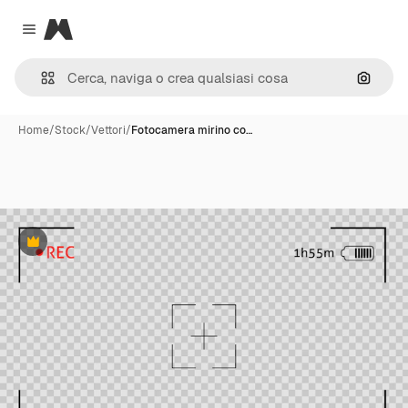
Magnific
Close menu
Cerca 
Home
/
Stock
/
Vettori
/
Fotocamera mirino co…
Premium