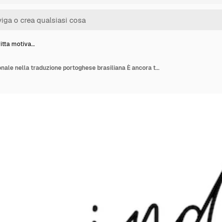
ritta motiva…
Frase scritta motivazionale nella traduzione portoghese brasiliana È ancora troppo presto per essere troppo tardi