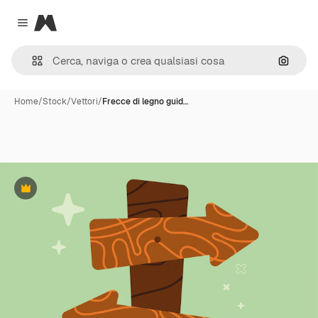
Magnific
Close menu
Cerca 
Home
/
Stock
/
Vettori
/
Frecce di legno guid…
Premium