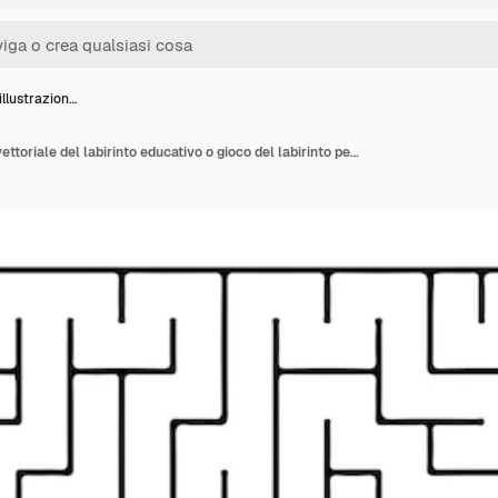
llustrazion…
Fumetto illustrazione vettoriale del labirinto educativo o gioco del labirinto per bambini in età prescolare con elefante carino e Peanuts