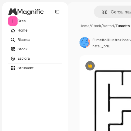
Crea
Home
/
Stock
/
Vettori
/
Fumetto i
Home
Ricerca
natali_brill
Stock
Esplora
Strumenti
Premium