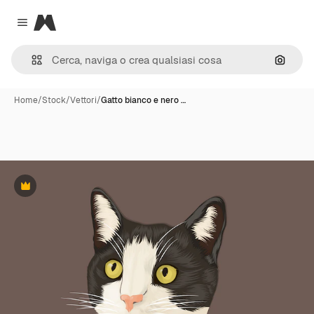
Magnific
Close menu
Cerca 
Home
/
Stock
/
Vettori
/
Gatto bianco e nero …
Premium