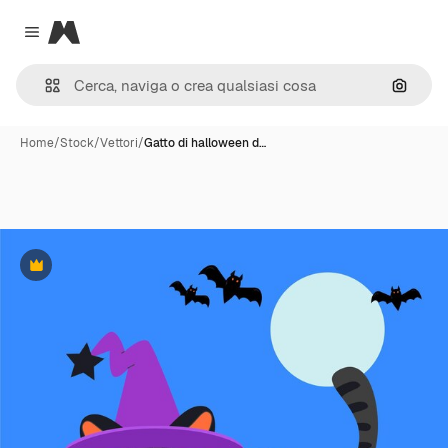
Magnific
Close menu
Cerca 
Home
/
Stock
/
Vettori
/
Gatto di halloween d…
Premium