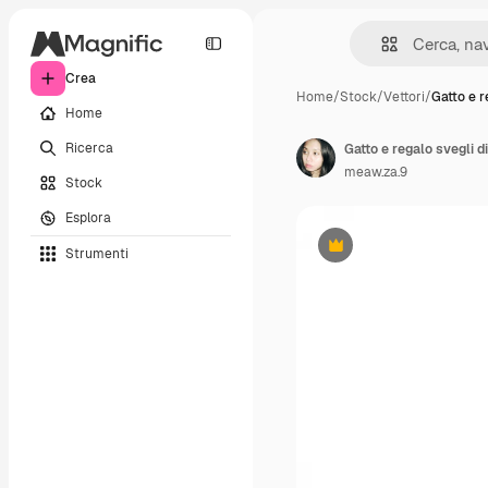
Crea
Home
/
Stock
/
Vettori
/
Gatto e r
Home
Ricerca
Gatto e regalo svegli d
meaw.za.9
Stock
Esplora
Strumenti
Premium