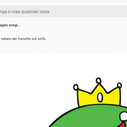
egalo svegl…
i natale del fumetto sul sofà.