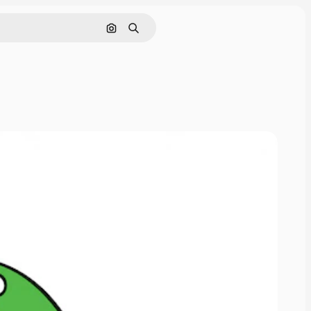
Cerca per immagine
Ricerca