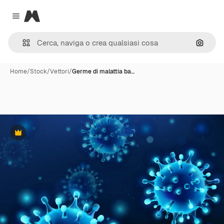
Magnific
Close menu
Cerca 
Home
/
Stock
/
Vettori
/
Germe di malattia ba…
Premium