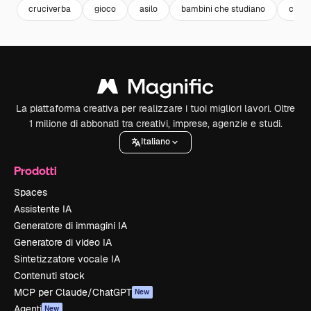
cruciverba
gioco
asilo
bambini che studiano
child
La piattaforma creativa per realizzare i tuoi migliori lavori. Oltre
1 milione di abbonati tra creativi, imprese, agenzie e studi.
Italiano
Prodotti
Spaces
Assistente IA
Generatore di immagini IA
Generatore di video IA
Sintetizzatore vocale IA
Contenuti stock
MCP per Claude/ChatGPT
New
Agenti
New