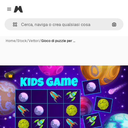
Magnific
Close menu
Cerca 
Home
/
Stock
/
Vettori
/
Gioco di puzzle per …
Premium