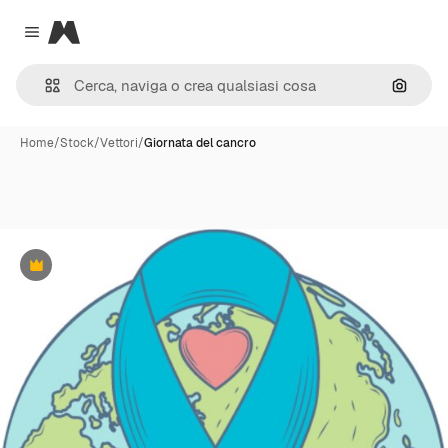
Magnific
Close menu
Cerca 
Home
/
Stock
/
Vettori
/
Giornata del cancro
Premium