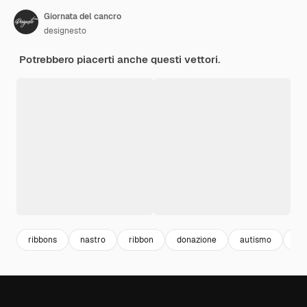
Giornata del cancro
designesto
Potrebbero piacerti anche questi vettori.
ribbons
nastro
ribbon
donazione
autismo
pr