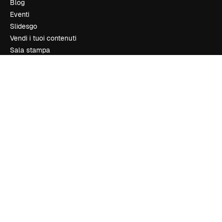
Blog
Eventi
Slidesgo
Vendi i tuoi contenuti
Sala stampa
Cerchi magnific.ai
Contattaci
Assistenza clienti
Instagram
YouTube
LinkedIn
TikTok
Discord
X
Reddit
Copyright © 2010-
2026
Freepik Company S.L.U.
Tutti i diritti riservati
.