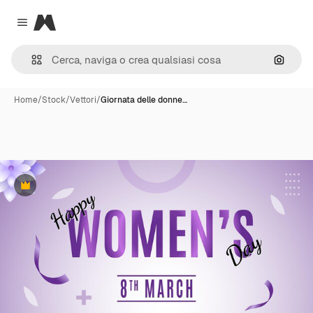
Magnific
Close menu
Cerca 
Home
/
Stock
/
Vettori
/
Giornata delle donne…
Premium