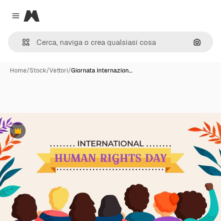
Magnific
Close menu
Cerca 
Home
/
Stock
/
Vettori
/
Giornata internazion…
Premium