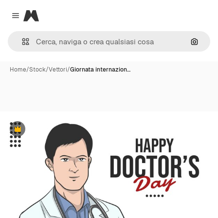
Magnific
Close menu
Cerca 
Home
/
Stock
/
Vettori
/
Giornata internazion…
Premium