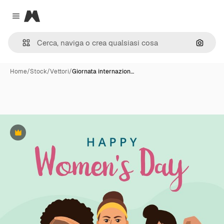
Magnific
Close menu
Cerca 
Home
/
Stock
/
Vettori
/
Giornata internazion…
Premium