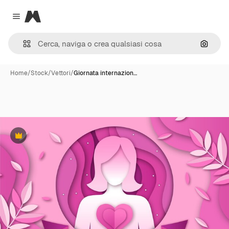
Magnific
Close menu
Cerca 
Home
/
Stock
/
Vettori
/
Giornata internazion…
Premium