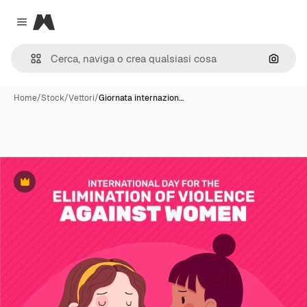
Magnific
Close menu
Cerca 
Home
/
Stock
/
Vettori
/
Giornata internazion…
Premium