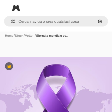
Magnific
Close menu
Cerca 
Home
/
Stock
/
Vettori
/
Giornata mondiale co…
Premium