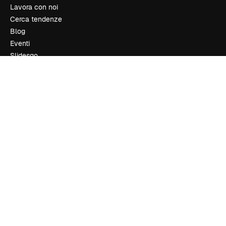
Lavora con noi
Cerca tendenze
Blog
Eventi
Slidesgo
Vendi i tuoi contenuti
Sala stampa
Cerchi magnific.ai
Contattaci
Assistenza clienti
Instagram
YouTube
LinkedIn
TikTok
Discord
X
Reddit