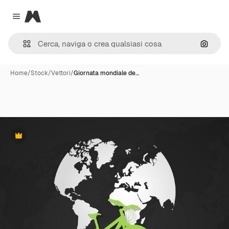
Magnific
Close menu
Cerca 
Home
/
Stock
/
Vettori
/
Giornata mondiale de…
Premium