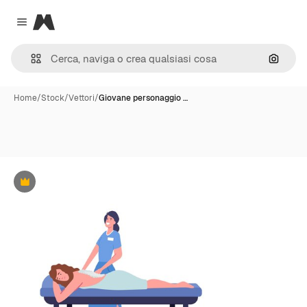
Magnific
Close menu
Cerca 
Home
/
Stock
/
Vettori
/
Giovane personaggio …
Premium