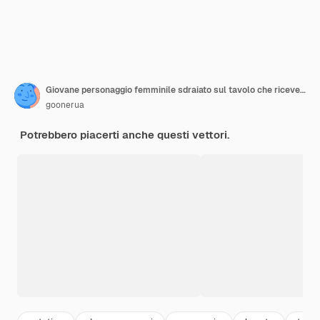
Giovane personaggio femminile sdraiato sul tavolo che riceve massaggio rilassante alla schiena con scrub al sale nel salone della stazione termale. La donna ottiene la cura e il trattamento del corpo da un terapista professionista. Cartoon persone illustrazione vettoriale
goonerua
Potrebbero piacerti anche questi vettori.