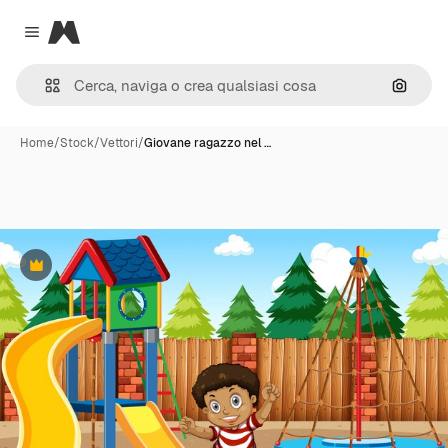
Magnific
Close menu
Cerca 
Home
/
Stock
/
Vettori
/
Giovane ragazzo nel …
Premium